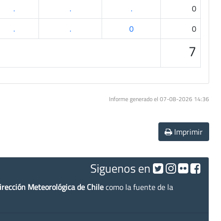
.
.
.
0
.
.
0
0
7
Informe generado el 07-08-2026 14:36
Imprimir
Siguenos en
irección Meteorológica de Chile
como la fuente de la