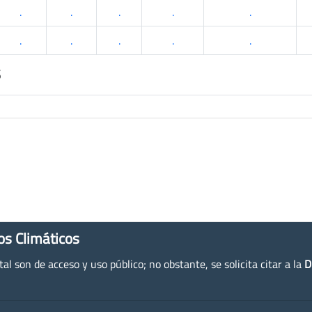
.
.
.
.
.
.
.
.
.
.
s
os Climáticos
l son de acceso y uso público; no obstante, se solicita citar a la
D