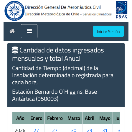
Iniciar Sesión
Cantidad de datos ingresados
mensuales y total Anual
Cantidad de Tiempo (decimal) de la
Insolación determinada o registrada para
cada hora.
Estación Bernardo O`Higgins, Base
Antártica (950003)
Año
Enero
Febrero
Marzo
Abril
Mayo
Junio
2026
27
27
30
29
31
30