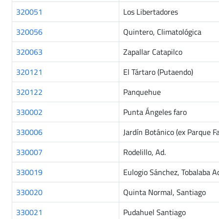
320051
Los Libertadores
320056
Quintero, Climatológica
320063
Zapallar Catapilco
320121
El Tártaro (Putaendo)
320122
Panquehue
330002
Punta Ángeles faro
330006
Jardín Botánico (ex Parque F
330007
Rodelillo, Ad.
330019
Eulogio Sánchez, Tobalaba Ad
330020
Quinta Normal, Santiago
330021
Pudahuel Santiago