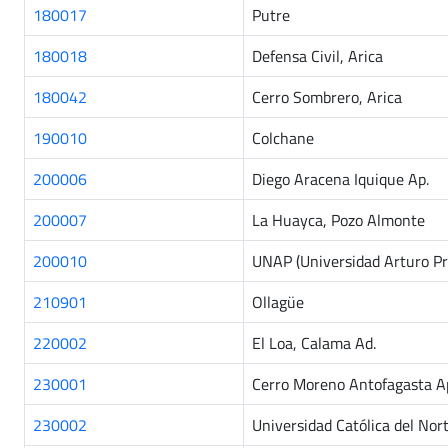
180017
Putre
180018
Defensa Civil, Arica
180042
Cerro Sombrero, Arica
190010
Colchane
200006
Diego Aracena Iquique Ap.
200007
La Huayca, Pozo Almonte
200010
UNAP (Universidad Arturo Pra
210901
Ollagüe
220002
El Loa, Calama Ad.
230001
Cerro Moreno Antofagasta A
230002
Universidad Católica del Nor