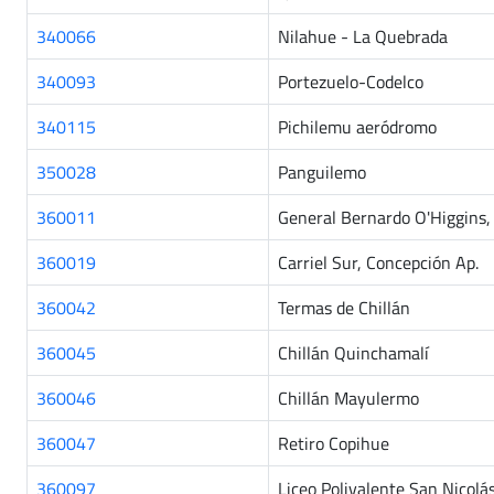
340066
Nilahue - La Quebrada
340093
Portezuelo-Codelco
340115
Pichilemu aeródromo
350028
Panguilemo
360011
General Bernardo O'Higgins, 
360019
Carriel Sur, Concepción Ap.
360042
Termas de Chillán
360045
Chillán Quinchamalí
360046
Chillán Mayulermo
360047
Retiro Copihue
360097
Liceo Polivalente San Nicolá