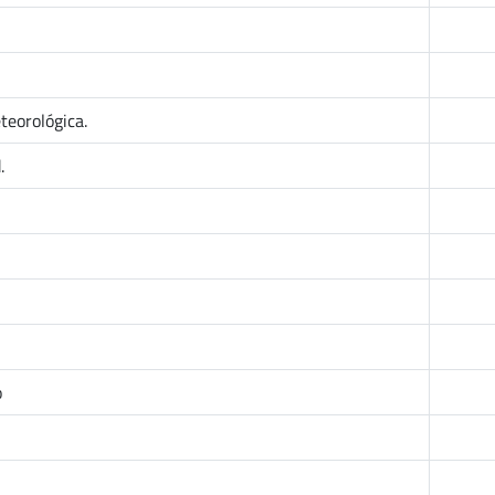
teorológica.
.
o