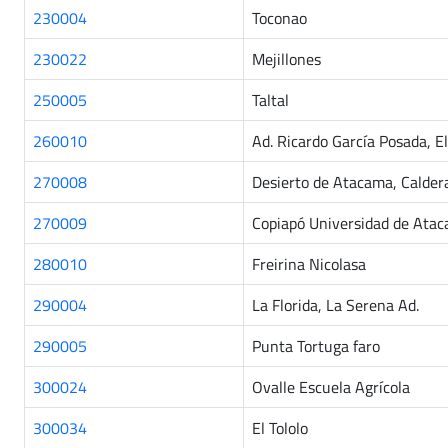
230004
Toconao
230022
Mejillones
250005
Taltal
260010
Ad. Ricardo García Posada, E
270008
Desierto de Atacama, Calder
270009
Copiapó Universidad de Ata
280010
Freirina Nicolasa
290004
La Florida, La Serena Ad.
290005
Punta Tortuga faro
300024
Ovalle Escuela Agrícola
300034
El Tololo