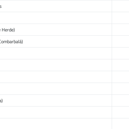
s
é Herde)
Combarbalá)
a)