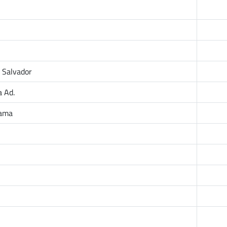
l Salvador
a Ad.
cama