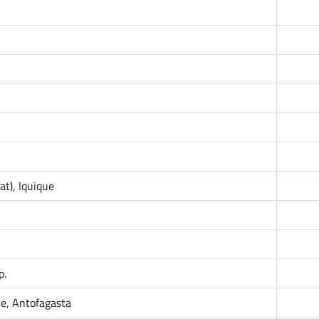
t), Iquique
p.
te, Antofagasta