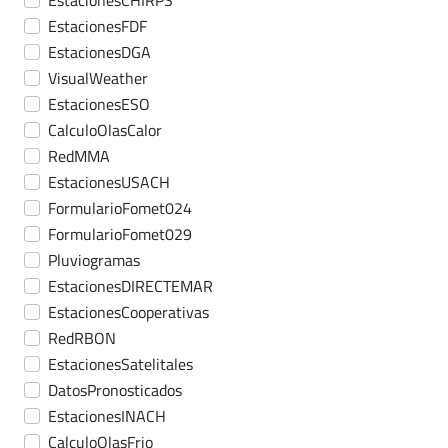
EstacionesCHIRPS
EstacionesFDF
EstacionesDGA
VisualWeather
EstacionesESO
CalculoOlasCalor
RedMMA
EstacionesUSACH
FormularioFomet024
FormularioFomet029
Pluviogramas
EstacionesDIRECTEMAR
EstacionesCooperativas
RedRBON
EstacionesSatelitales
DatosPronosticados
EstacionesINACH
CalculoOlasFrio