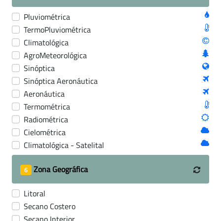
Pluviométrica
TermoPluviométrica
Climatológica
AgroMeteorológica
Sinóptica
Sinóptica Aeronáutica
Aeronáutica
Termométrica
Radiométrica
Cielométrica
Climatológica - Satelital
Zona Geográfica
6
Litoral
Secano Costero
Secano Interior