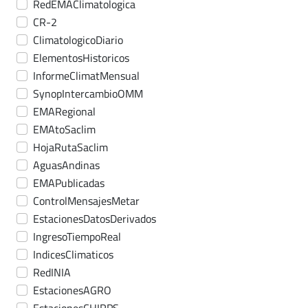
RedEMAClimatologica
CR-2
ClimatologicoDiario
ElementosHistoricos
InformeClimatMensual
SynopIntercambioOMM
EMARegional
EMAtoSaclim
HojaRutaSaclim
AguasAndinas
EMAPublicadas
ControlMensajesMetar
EstacionesDatosDerivados
IngresoTiempoReal
IndicesClimaticos
RedINIA
EstacionesAGRO