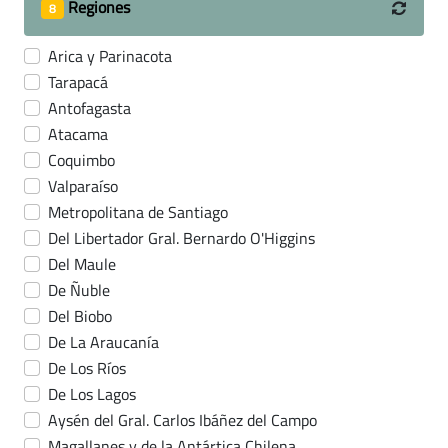
Regiones
8
Arica y Parinacota
Tarapacá
Antofagasta
Atacama
Coquimbo
Valparaíso
Metropolitana de Santiago
Del Libertador Gral. Bernardo O'Higgins
Del Maule
De Ñuble
Del Biobo
De La Araucanía
De Los Ríos
De Los Lagos
Aysén del Gral. Carlos Ibáñez del Campo
Magallanes y de la Antártica Chilena