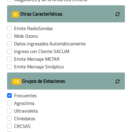
Otras Características
9
Emite RadioSondas
Mide Ozono
Datos ingresados Automáticamente
Ingreso con Cliente SACLIM
Emite Mensaje METAR
Emite Mensaje Sinóptico
Grupos de Estaciones
10
Frecuentes
Agroclima
Ultravioleta
Chiledatos
CRCSAS