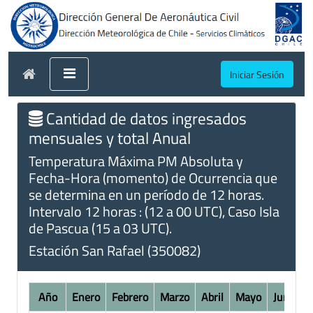
Iniciar Sesión
Cantidad de datos ingresados
mensuales y total Anual
Temperatura Máxima PM Absoluta y
Fecha-Hora (momento) de Ocurrencia que
se determina en un período de 12 horas.
Intervalo 12 horas : (12 a 00 UTC), Caso Isla
de Pascua (15 a 03 UTC).
Estación San Rafael (350082)
Año
Enero
Febrero
Marzo
Abril
Mayo
Junio