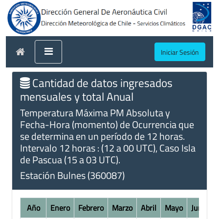
Iniciar Sesión
Cantidad de datos ingresados
mensuales y total Anual
Temperatura Máxima PM Absoluta y
Fecha-Hora (momento) de Ocurrencia que
se determina en un período de 12 horas.
Intervalo 12 horas : (12 a 00 UTC), Caso Isla
de Pascua (15 a 03 UTC).
Estación Bulnes (360087)
Año
Enero
Febrero
Marzo
Abril
Mayo
Junio