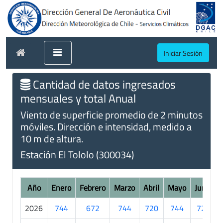
Iniciar Sesión
Cantidad de datos ingresados
mensuales y total Anual
Viento de superficie promedio de 2 minutos
móviles. Dirección e intensidad, medido a
10 m de altura.
Estación El Tololo (300034)
Año
Enero
Febrero
Marzo
Abril
Mayo
Junio
2026
744
672
744
720
744
720