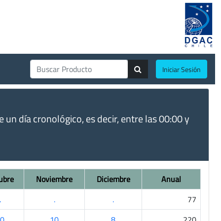
Iniciar Sesión
un día cronológico, es decir, entre las 00:00 y
ubre
Noviembre
Diciembre
Anual
.
.
.
77
0
10
8
220