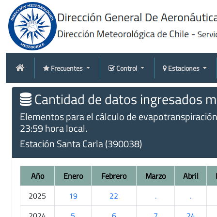
Frecuentes
Control
Estaciones
Cantidad de datos ingresados me
Elementos para el cálculo de evapotranspiración t
23:59 hora local.
Estación Santa Carla (390038)
Año
Enero
Febrero
Marzo
Abril
2025
19
22
.
.
2024
5
6
7
24