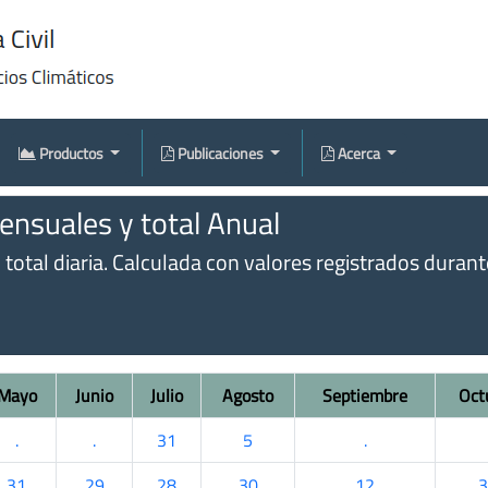
Productos
Publicaciones
Acerca
nsuales y total Anual
otal diaria. Calculada con valores registrados durante 
Mayo
Junio
Julio
Agosto
Septiembre
Oct
.
.
31
5
.
31
29
28
30
12
3