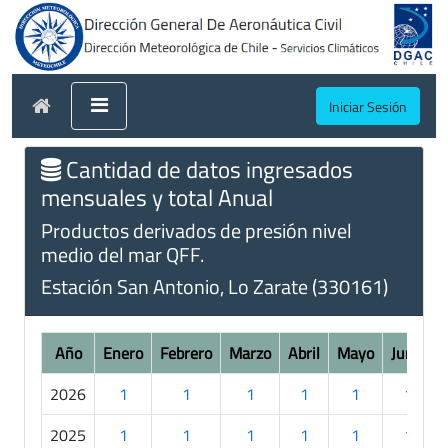
Iniciar Sesión
Cantidad de datos ingresados
mensuales y total Anual
Productos derivados de presión nivel
medio del mar QFF.
Estación San Antonio, Lo Zarate (330161)
Año
Enero
Febrero
Marzo
Abril
Mayo
Junio
2026
1
1
1
1
1
1
2025
1
1
1
1
1
1