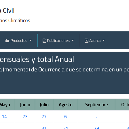
Productos
Publicaciones
Acerca
nsuales y total Anual
omento) de Ocurrencia que se determina en un perío
Mayo
Junio
Julio
Agosto
Septiembre
Oct
14
23
27
6
.
.
.
31
31
29
3