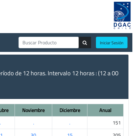
Iniciar Sesión
do de 12 horas. Intervalo 12 horas : (12 a 00
ubre
Noviembre
Diciembre
Anual
.
.
.
151
1
30
15
205