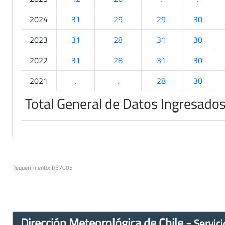
2024
31
29
29
30
2023
31
28
31
30
2022
31
28
31
30
2021
.
.
28
30
Total General de Datos Ingresado
Requerimiento: RE7005
Dirección Meteorológica de Chile -
Servici