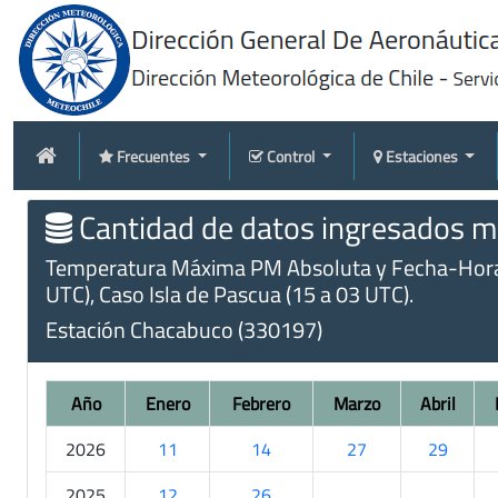
Frecuentes
Control
Estaciones
Cantidad de datos ingresados me
Temperatura Máxima PM Absoluta y Fecha-Hora (m
UTC), Caso Isla de Pascua (15 a 03 UTC).
Estación Chacabuco (330197)
Año
Enero
Febrero
Marzo
Abril
2026
11
14
27
29
2025
12
26
.
.