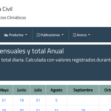
Productos
Publicaciones
Acerca
nsuales y total Anual
otal diaria. Calculada con valores registrados durante 
Mayo
Junio
Julio
Agosto
Septiembre
Oct
31
19
31
5
.
29
30
31
31
29
3