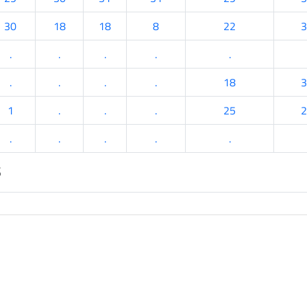
30
18
18
8
22
3
.
.
.
.
.
.
.
.
.
18
3
1
.
.
.
25
2
.
.
.
.
.
s