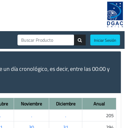
Iniciar Sesión
un día cronológico, es decir, entre las 00:00 y
ubre
Noviembre
Diciembre
Anual
.
.
.
205
1
30
31
294