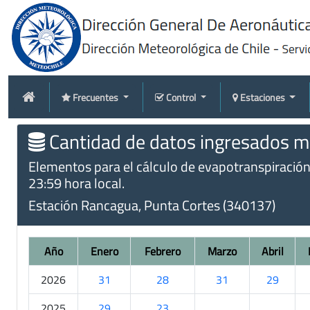
Frecuentes
Control
Estaciones
Cantidad de datos ingresados me
Elementos para el cálculo de evapotranspiración t
23:59 hora local.
Estación Rancagua, Punta Cortes (340137)
Año
Enero
Febrero
Marzo
Abril
2026
31
28
31
29
2025
29
23
.
.