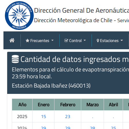
Frecuentes
Control
Estaciones
Cantidad de datos ingresados me
Elementos para el cálculo de evapotranspiración t
23:59 hora local.
Estación Bajada Ibañez (460013)
Año
Enero
Febrero
Marzo
Abril
2025
15
23
.
.
2024
29
29
28
25