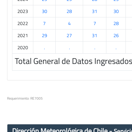
2023
30
28
31
30
2022
7
4
7
28
2021
29
27
31
26
2020
.
.
.
.
Total General de Datos Ingresado
Requerimiento: RE7005
Dirección Meteorológica de Chile -
Servici