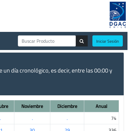
Iniciar Sesión
un día cronológico, es decir, entre las 00:00 y
ubre
Noviembre
Diciembre
Anual
.
.
.
74
1
30
29
336