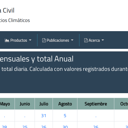
Productos
Publicaciones
Acerca
nsuales y total Anual
otal diaria. Calculada con valores registrados durante 
Mayo
Junio
Julio
Agosto
Septiembre
Oct
.
.
31
5
.
28
25
26
30
26
3