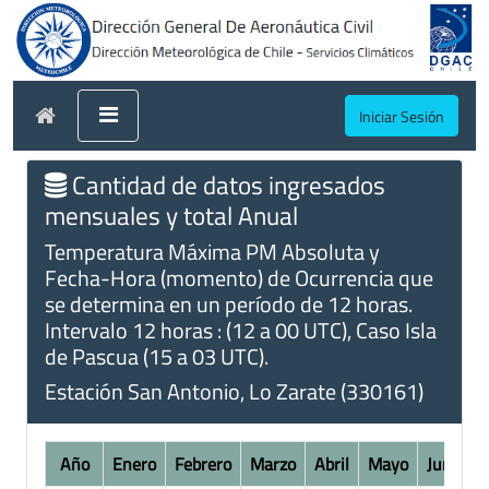
Iniciar Sesión
Cantidad de datos ingresados
mensuales y total Anual
Temperatura Máxima PM Absoluta y
Fecha-Hora (momento) de Ocurrencia que
se determina en un período de 12 horas.
Intervalo 12 horas : (12 a 00 UTC), Caso Isla
de Pascua (15 a 03 UTC).
Estación San Antonio, Lo Zarate (330161)
Año
Enero
Febrero
Marzo
Abril
Mayo
Junio