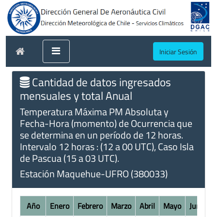
Iniciar Sesión
Cantidad de datos ingresados
mensuales y total Anual
Temperatura Máxima PM Absoluta y
Fecha-Hora (momento) de Ocurrencia que
se determina en un período de 12 horas.
Intervalo 12 horas : (12 a 00 UTC), Caso Isla
de Pascua (15 a 03 UTC).
Estación Maquehue-UFRO (380033)
Año
Enero
Febrero
Marzo
Abril
Mayo
Junio