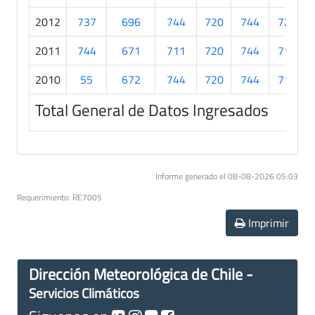
2012
737
696
744
720
744
720
2011
744
671
711
720
744
719
2010
55
672
744
720
744
713
Total General de Datos Ingresados
Informe generado el 08-08-2026 05:03
Requerimiento: RE7005
Imprimir
Dirección Meteorológica de Chile -
Servicios Climáticos