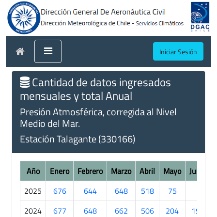
Iniciar Sesión
Cantidad de datos ingresados
mensuales y total Anual
Presión Atmosférica, corregida al Nivel
Medio del Mar.
Estación Talagante (330166)
Año
Enero
Febrero
Marzo
Abril
Mayo
Junio
2025
676
644
648
518
75
.
2024
677
648
662
506
204
198