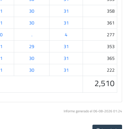
1
30
31
358
1
30
31
361
0
.
4
277
1
29
31
353
1
30
31
365
1
30
31
222
2,510
Informe generado el 06-08-2026 01:24