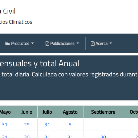
Productos
Publicaciones
Acerca
nsuales y total Anual
otal diaria. Calculada con valores registrados durante 
Mayo
Junio
Julio
Agosto
Septiembre
Oct
31
29
31
5
.
31
30
31
31
30
2