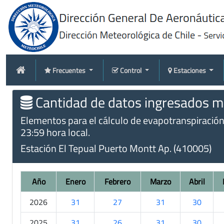
Frecuentes
Control
Estaciones
Cantidad de datos ingresados me
Elementos para el cálculo de evapotranspiración t
23:59 hora local.
Estación El Tepual Puerto Montt Ap. (410005)
Año
Enero
Febrero
Marzo
Abril
2026
31
27
31
30
2025
31
26
31
30