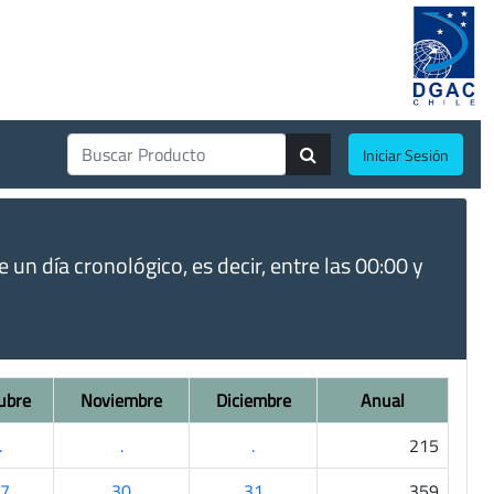
Iniciar Sesión
un día cronológico, es decir, entre las 00:00 y
ubre
Noviembre
Diciembre
Anual
.
.
.
215
7
30
31
359