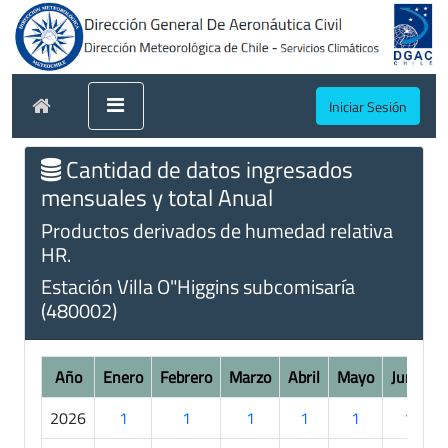
Iniciar Sesión
Cantidad de datos ingresados
mensuales y total Anual
Productos derivados de humedad relativa
HR.
Estación Villa O"Higgins subcomisaría
(480002)
Año
Enero
Febrero
Marzo
Abril
Mayo
Junio
2026
1
1
1
1
1
1