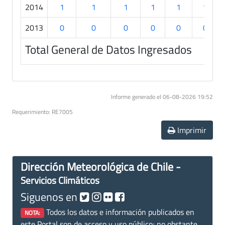
2014
1
1
1
1
1
1
2013
0
0
0
0
0
0
Total General de Datos Ingresados
Informe generado el 06-08-2026 19:52
Requerimiento: RE7005
Imprimir
Dirección Meteorológica de Chile -
Servicios Climáticos
Siguenos en
Todos los datos e información publicados en
NOTA:
este Portal son de acceso y uso público; no obstante,