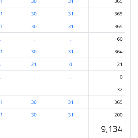
1
30
31
365
1
30
31
365
1
30
31
365
.
.
.
60
1
30
31
364
.
21
0
21
.
.
.
0
.
.
.
32
1
30
31
365
1
30
31
200
9,134