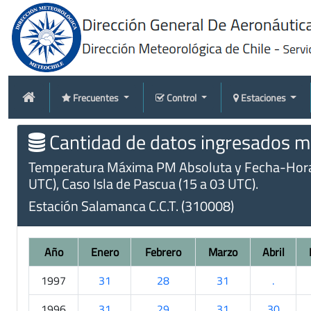
Frecuentes
Control
Estaciones
Cantidad de datos ingresados me
Temperatura Máxima PM Absoluta y Fecha-Hora (m
UTC), Caso Isla de Pascua (15 a 03 UTC).
Estación Salamanca C.C.T. (310008)
Año
Enero
Febrero
Marzo
Abril
1997
31
28
31
.
1996
31
29
31
30