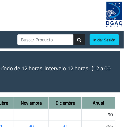
Iniciar Sesión
do de 12 horas. Intervalo 12 horas : (12 a 00
ubre
Noviembre
Diciembre
Anual
.
.
.
90
1
30
31
365