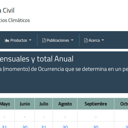
Productos
Publicaciones
Acerca
nsuales y total Anual
omento) de Ocurrencia que se determina en un perío
Mayo
Junio
Julio
Agosto
Septiembre
Oct
.
.
.
.
.
31
30
31
30
30
3