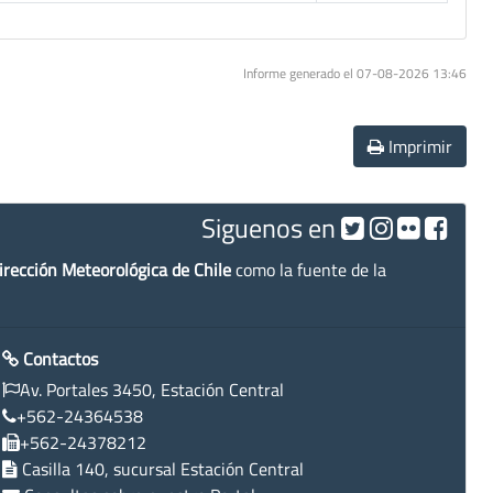
Informe generado el 07-08-2026 13:46
Imprimir
Siguenos en
irección Meteorológica de Chile
como la fuente de la
Contactos
Av. Portales 3450, Estación Central
+562-24364538
+562-24378212
Casilla 140, sucursal Estación Central