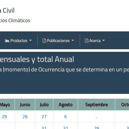
Productos
Publicaciones
Acerca
nsuales y total Anual
omento) de Ocurrencia que se determina en un perío
Mayo
Junio
Julio
Agosto
Septiembre
Oct
29
26
27
6
.
.
.
31
31
29
3