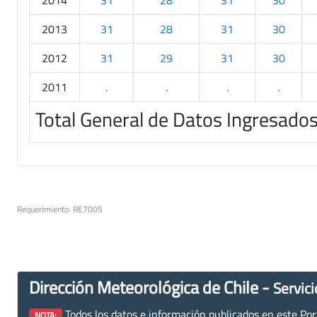
2014
31
28
31
30
2013
31
28
31
30
2012
31
29
31
30
2011
.
.
.
.
Total General de Datos Ingresado
Requerimiento: RE7005
Dirección Meteorológica de Chile -
Servici
Todos los datos e información publicados en este Porta
NOTA: