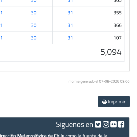
1
30
31
365
1
30
31
355
1
30
31
366
1
30
31
107
5,094
Informe generado el 07-08-2026 09:06
Imprimir
Siguenos en
irección Meteorológica de Chile
como la fuente de la