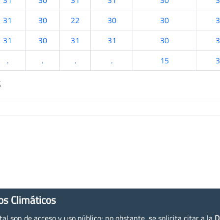
31
30
31
31
30
3
31
30
22
30
30
3
31
30
31
31
30
3
.
.
.
.
15
3
s
os Climáticos
l son de acceso y uso público; no obstante, se solicita citar a la
D