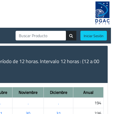
Iniciar Sesión
do de 12 horas. Intervalo 12 horas : (12 a 00
ubre
Noviembre
Diciembre
Anual
.
.
.
194
1
30
31
236