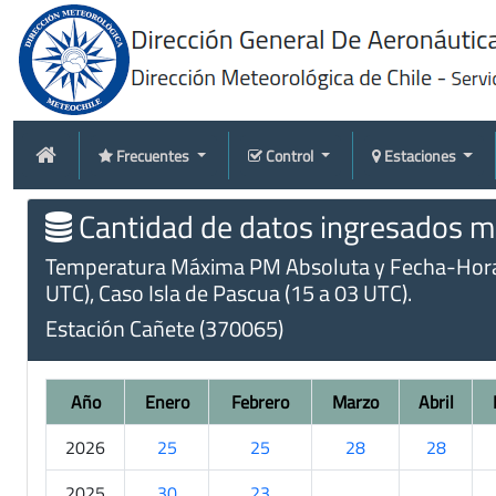
Frecuentes
Control
Estaciones
Cantidad de datos ingresados me
Temperatura Máxima PM Absoluta y Fecha-Hora (m
UTC), Caso Isla de Pascua (15 a 03 UTC).
Estación Cañete (370065)
Año
Enero
Febrero
Marzo
Abril
2026
25
25
28
28
2025
30
23
.
.