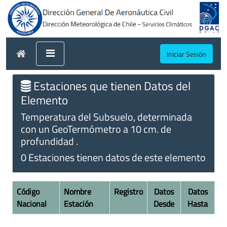
Iniciar Sesión
Estaciones que tienen Datos del
Elemento
Temperatura del Subsuelo, determinada
con un GeoTermómetro a 10 cm. de
profundidad .
0 Estaciones tienen datos de este elemento
Código
Nombre
Registro
Datos
Datos
Nacional
Estación
Desde
Hasta