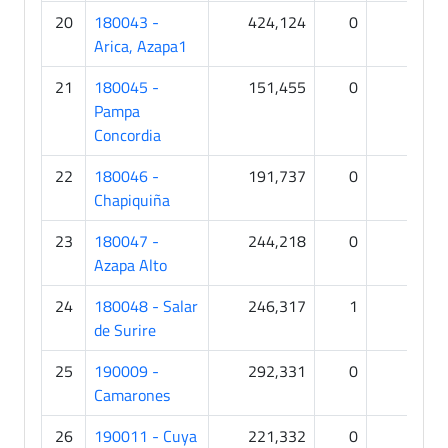
20
180043 -
424,124
0
2
Arica, Azapa1
21
180045 -
151,455
0
0
Pampa
Concordia
22
180046 -
191,737
0
0
Chapiquiña
23
180047 -
244,218
0
0
Azapa Alto
24
180048 - Salar
246,317
1
0
de Surire
25
190009 -
292,331
0
0
Camarones
26
190011 - Cuya
221,332
0
0