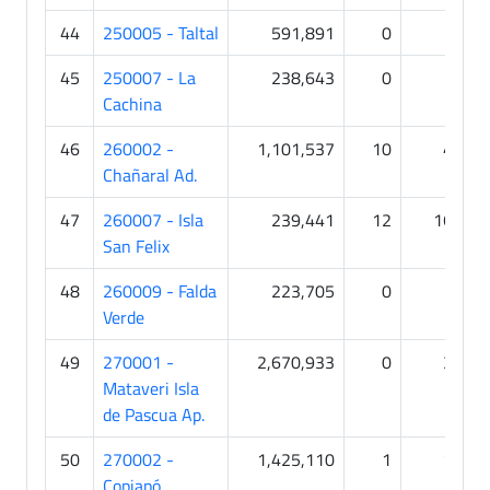
44
250005 - Taltal
591,891
0
0
45
250007 - La
238,643
0
0
Cachina
46
260002 -
1,101,537
10
45
Chañaral Ad.
47
260007 - Isla
239,441
12
164
San Felix
48
260009 - Falda
223,705
0
0
Verde
49
270001 -
2,670,933
0
38
Mataveri Isla
de Pascua Ap.
50
270002 -
1,425,110
1
11
Copiapó,