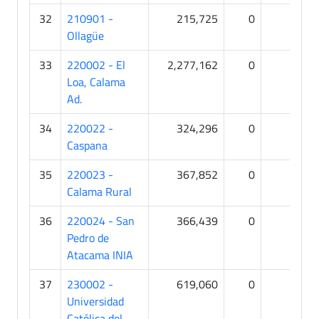
32
210901 -
215,725
0
0
Ollagüe
33
220002 - El
2,277,162
0
5
Loa, Calama
Ad.
34
220022 -
324,296
0
0
Caspana
35
220023 -
367,852
0
0
Calama Rural
36
220024 - San
366,439
0
0
Pedro de
Atacama INIA
37
230002 -
619,060
0
0
Universidad
Católica del