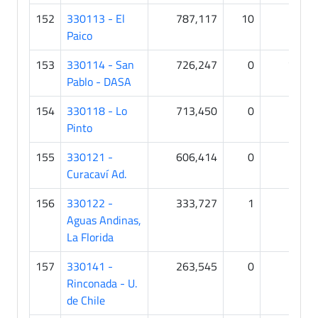
152
330113 - El
787,117
10
7
Paico
153
330114 - San
726,247
0
15
Pablo - DASA
154
330118 - Lo
713,450
0
0
Pinto
155
330121 -
606,414
0
0
Curacaví Ad.
156
330122 -
333,727
1
0
Aguas Andinas,
La Florida
157
330141 -
263,545
0
0
Rinconada - U.
de Chile