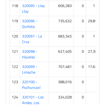
118
320095 - Llay
606,283
0
178
Llay
119
320096 -
735,632
0
29.894
Quillota
120
320097 - La
683,345
0
118
Cruz
121
320098 -
627,405
0
27.384
Hijuelas
122
320099 -
707,481
0
17.648
Limache
123
320100 -
388,016
0
0
Puchuncaví
124
320101 - Los
324,028
0
1
Andes, Los