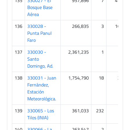
135
330027 - El
957,896
7
414
Bosque Base
Aérea
136
330028 -
266,835
3
165
Punta Panul
Faro
137
330030 -
2,361,235
1
1
Santo
Domingo, Ad.
138
330031 - Juan
1,754,790
18
24
Fernández,
Estación
Meteorológica.
139
330065 - Los
361,033
232
0
Tilos (INIA)
140
330066 - La
263,547
2
0