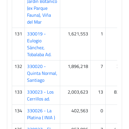
Jardín Botánico
(ex Parque
Fauna), Viña
del Mar
131
330019 -
1,621,553
1
6
Eulogio
Sánchez,
Tobalaba Ad.
132
330020 -
1,896,218
7
37
Quinta Normal,
Santiago
133
330023 - Los
2,003,623
13
821
Cerrillos ad.
134
330026 - La
402,563
0
0
Platina ( INIA )