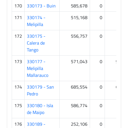
170
330173 - Buin
585,678
0
2
171
330174 -
515,168
0
0
Melipilla
172
330175 -
556,757
0
0
Calera de
Tango
173
330177 -
571,043
0
93
Melipilla
Mallarauco
174
330179 - San
685,554
0
61
Pedro
175
330180 - Isla
586,774
0
0
de Maipo
176
330189 -
252,106
0
0