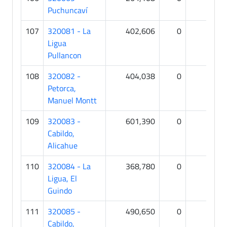
Puchuncaví
107
320081 - La
402,606
0
0
Ligua
Pullancon
108
320082 -
404,038
0
0
Petorca,
Manuel Montt
109
320083 -
601,390
0
0
Cabildo,
Alicahue
110
320084 - La
368,780
0
0
Ligua, El
Guindo
111
320085 -
490,650
0
0
Cabildo,