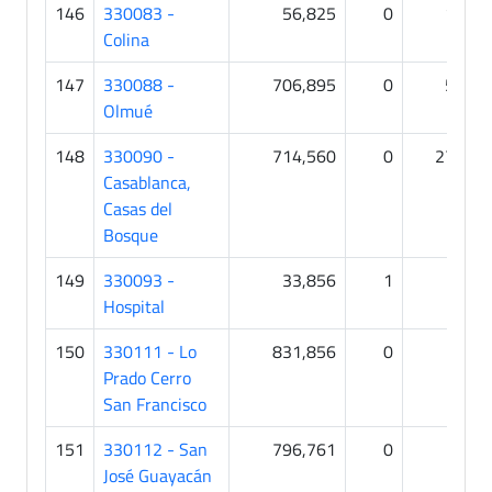
146
330083 -
56,825
0
18
Colina
147
330088 -
706,895
0
54
1
Olmué
148
330090 -
714,560
0
277
Casablanca,
Casas del
Bosque
149
330093 -
33,856
1
0
Hospital
150
330111 - Lo
831,856
0
5
Prado Cerro
San Francisco
151
330112 - San
796,761
0
0
José Guayacán