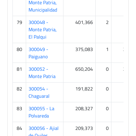
Monte Patria,
Municipalidad
79
300048 -
401,366
2
1
Monte Patria,
El Palqui
80
300049 -
375,083
1
27
Paiguano
81
300052 -
650,204
0
21
Monte Patria
82
300054 -
191,822
0
0
Chaguaral
83
300055 - La
208,327
0
0
Polvareda
84
300056 - Ajial
209,373
0
0
de Quiles