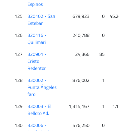
Espinos
125
320102 - San
679,923
0
45.268
Esteban
126
320116 -
240,788
0
0
Quilimari
127
320901 -
24,366
85
52
Cristo
Redentor
128
330002 -
876,002
1
0
Punta Ángeles
faro
129
330003 - El
1,315,167
1
1.132
1
Belloto Ad.
130
330006 -
576,250
0
0