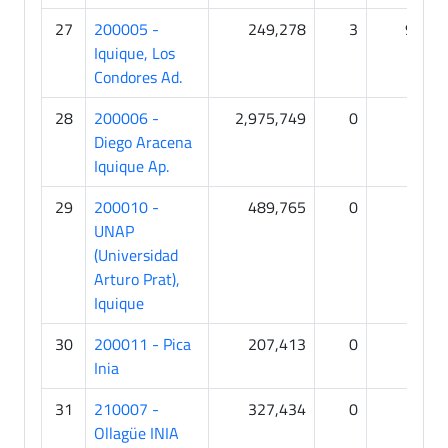
27
200005 -
249,278
3
97
Iquique, Los
Condores Ad.
28
200006 -
2,975,749
0
1
Diego Aracena
Iquique Ap.
29
200010 -
489,765
0
1
UNAP
(Universidad
Arturo Prat),
Iquique
30
200011 - Pica
207,413
0
0
Inia
31
210007 -
327,434
0
0
Ollagüe INIA