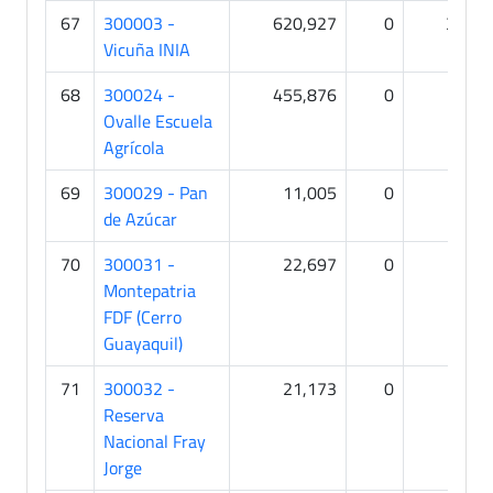
67
300003 -
620,927
0
33
Vicuña INIA
68
300024 -
455,876
0
0
Ovalle Escuela
Agrícola
69
300029 - Pan
11,005
0
0
de Azúcar
70
300031 -
22,697
0
0
Montepatria
FDF (Cerro
Guayaquil)
71
300032 -
21,173
0
0
Reserva
Nacional Fray
Jorge