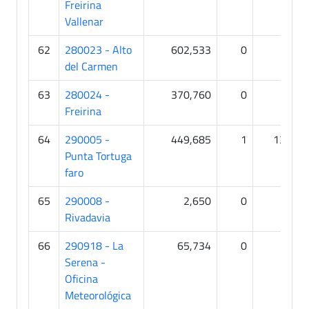
Freirina
Vallenar
62
280023 - Alto
602,533
0
0
del Carmen
63
280024 -
370,760
0
2
Freirina
64
290005 -
449,685
1
131
Punta Tortuga
faro
65
290008 -
2,650
0
0
Rivadavia
66
290918 - La
65,734
0
2
Serena -
Oficina
Meteorológica