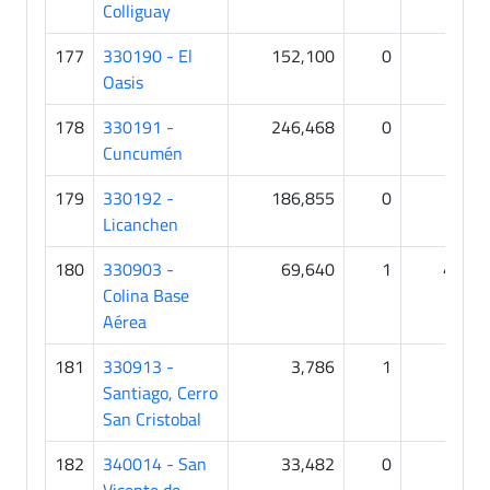
Colliguay
177
330190 - El
152,100
0
0
Oasis
178
330191 -
246,468
0
0
Cuncumén
179
330192 -
186,855
0
0
Licanchen
180
330903 -
69,640
1
46
Colina Base
Aérea
181
330913 -
3,786
1
0
Santiago, Cerro
San Cristobal
182
340014 - San
33,482
0
0
Vicente de