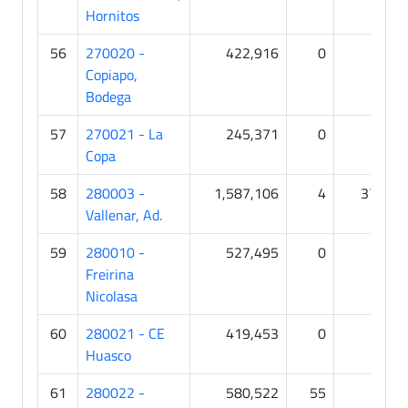
Hornitos
56
270020 -
422,916
0
0
Copiapo,
Bodega
57
270021 - La
245,371
0
0
Copa
58
280003 -
1,587,106
4
378
Vallenar, Ad.
59
280010 -
527,495
0
0
Freirina
Nicolasa
60
280021 - CE
419,453
0
0
Huasco
61
280022 -
580,522
55
9