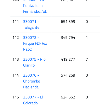
Punta, Juan
Fernández Ad.
141
330071 -
651,399
0
0
Talagante
142
330072 -
345,794
1
3
Pirque FDF (ex
Raco)
143
330075 - Río
419,277
7
1
Clarillo
144
330076 -
574,269
0
0
Chorombo
Hacienda
145
330077 - El
624,662
0
1
Colorado