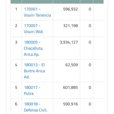
1
170001 -
596,932
0
0
Visviri Tenencia
2
170007 -
321,198
0
0
Visviri INIA
3
180005 -
3,934,127
0
2
Chacalluta,
Arica Ap.
4
180013 - El
62,509
0
0
Buitre Arica
Ad.
5
180017 -
601,885
0
1
Putre
6
180018 -
590,916
0
0
Defensa Civil,