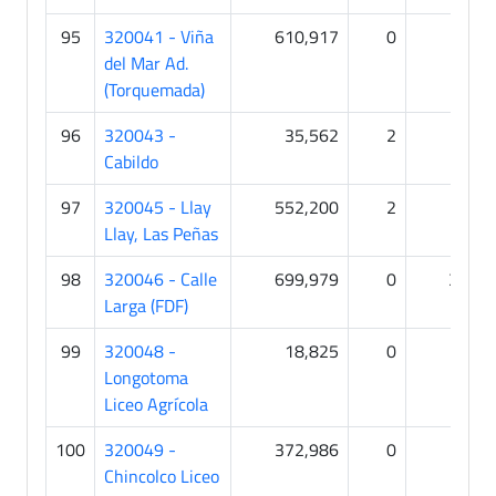
95
320041 - Viña
610,917
0
0
del Mar Ad.
(Torquemada)
96
320043 -
35,562
2
0
Cabildo
97
320045 - Llay
552,200
2
0
Llay, Las Peñas
98
320046 - Calle
699,979
0
31
Larga (FDF)
99
320048 -
18,825
0
0
Longotoma
Liceo Agrícola
100
320049 -
372,986
0
0
Chincolco Liceo