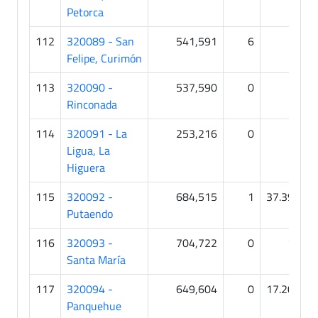
Petorca
112
320089 - San
541,591
6
0
Felipe, Curimón
113
320090 -
537,590
0
2
Rinconada
114
320091 - La
253,216
0
0
Ligua, La
Higuera
115
320092 -
684,515
1
37.392
Putaendo
116
320093 -
704,722
0
11
Santa María
117
320094 -
649,604
0
17.209
Panquehue