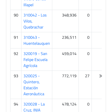
Illapel
90
310042 - Los
348,936
0
0
Vilos,
Quebrachar
91
310043 -
236,511
0
0
Huentelauquen
92
320019 - San
459,014
0
0
Felipe Escuela
Agrícola
93
320025 -
772,119
27
308
Quintero,
Estación
Aeronáutica
94
320028 - La
478,124
0
0
Cruz, INIA