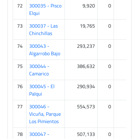
72
300035 - Pisco
9,920
0
0
Elqui
73
300037 - Las
19,765
0
0
Chinchillas
74
300043 -
293,237
0
0
Algarrobo Bajo
75
300044 -
386,632
0
0
Camarico
76
300045 - El
290,934
0
0
Palqui
77
300046 -
554,573
0
0
Vicuña, Parque
Los Pimientos
78
300047 -
507,133
0
0