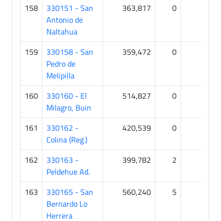
158
330151 - San
363,817
0
0
Antonio de
Naltahua
159
330158 - San
359,472
0
0
Pedro de
Melipilla
160
330160 - El
514,827
0
0
Milagro, Buin
161
330162 -
420,539
0
0
Colina (Reg.)
162
330163 -
399,782
2
0
Peldehue Ad.
163
330165 - San
560,240
5
0
Bernardo Lo
Herrera