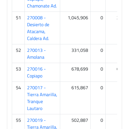
Chamonate Ad.
51
270008 -
1,045,906
0
22
Desierto de
Atacama,
Caldera Ad.
52
270013 -
331,058
0
0
Amolana
53
270016 -
678,699
0
63
Copiapo
54
270017 -
615,867
0
0
Tierra Amarilla,
Tranque
Lautaro
55
270019 -
502,887
0
15
Tierra Amarilla,