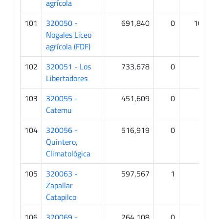
agrícola
101
320050 -
691,840
0
106
Nogales Liceo
agrícola (FDF)
102
320051 - Los
733,678
0
13
Libertadores
103
320055 -
451,609
0
0
Catemu
104
320056 -
516,919
0
0
Quintero,
Climatológica
105
320063 -
597,567
1
0
Zapallar
Catapilco
106
320069 -
264,108
0
0