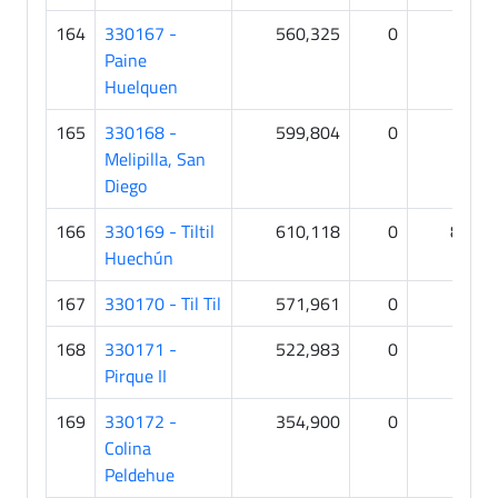
164
330167 -
560,325
0
1
Paine
Huelquen
165
330168 -
599,804
0
0
Melipilla, San
Diego
166
330169 - Tiltil
610,118
0
83
Huechún
167
330170 - Til Til
571,961
0
1
168
330171 -
522,983
0
0
Pirque II
169
330172 -
354,900
0
0
Colina
Peldehue