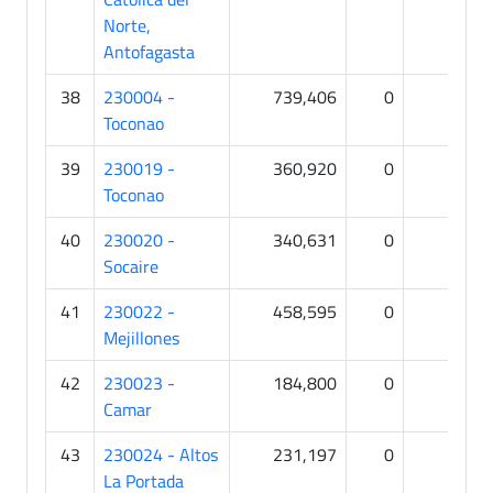
Norte,
Antofagasta
38
230004 -
739,406
0
0
Toconao
39
230019 -
360,920
0
0
Toconao
40
230020 -
340,631
0
0
Socaire
41
230022 -
458,595
0
0
Mejillones
42
230023 -
184,800
0
0
Camar
43
230024 - Altos
231,197
0
0
La Portada