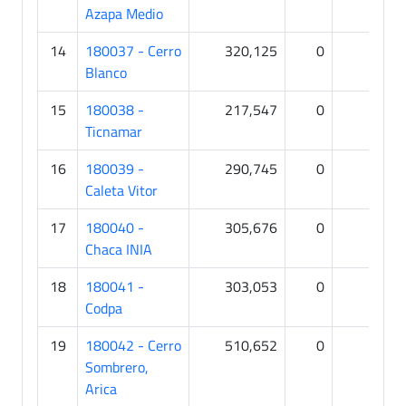
Azapa Medio
14
180037 - Cerro
320,125
0
0
Blanco
15
180038 -
217,547
0
0
Ticnamar
16
180039 -
290,745
0
0
Caleta Vitor
17
180040 -
305,676
0
0
Chaca INIA
18
180041 -
303,053
0
0
Codpa
19
180042 - Cerro
510,652
0
0
Sombrero,
Arica