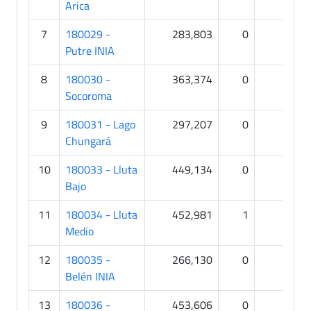
Arica
7
180029 -
283,803
0
0
Putre INIA
8
180030 -
363,374
0
0
Socoroma
9
180031 - Lago
297,207
0
0
Chungará
10
180033 - Lluta
449,134
0
0
Bajo
11
180034 - Lluta
452,981
1
0
Medio
12
180035 -
266,130
0
0
Belén INIA
13
180036 -
453,606
0
0